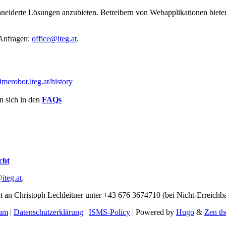
neiderte Lösungen anzubieten. Betreibern von Webapplikationen bieten 
. Anfragen:
office@iteg.at
.
imerobot.iteg.at/history
n sich in den
FAQs
cht
iteg.at
.
kt an Christoph Lechleitner unter +43 676 3674710 (bei Nicht-Erreichb
sum
|
Datenschutzerklärung
|
ISMS-Policy
| Powered by
Hugo
&
Zen t