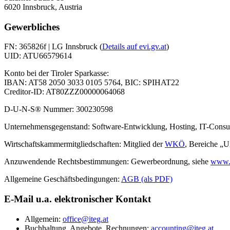
6020 Innsbruck, Austria
Gewerbliches
FN: 365826f | LG Innsbruck (
Details auf evi.gv.at
)
UID: ATU66579614
Konto bei der Tiroler Sparkasse:
IBAN: AT58 2050 3033 0105 5764, BIC: SPIHAT22
Creditor-ID: AT80ZZZ00000064068
D-U-N-S® Nummer: 300230598
Unternehmensgegenstand: Software-Entwicklung, Hosting, IT-Consu
Wirtschaftskammermitgliedschaften: Mitglied der
WKÖ
, Bereiche „
Anzuwendende Rechtsbestimmungen: Gewerbeordnung, siehe
www.r
Allgemeine Geschäftsbedingungen:
AGB (als PDF)
E-Mail u.a. elektronischer Kontakt
Allgemein:
office@iteg.at
Buchhaltung, Angebote, Rechnungen:
accounting@iteg.at