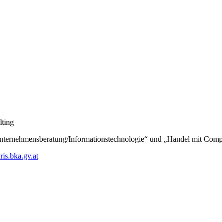
lting
Unternehmensberatung/Informationstechnologie“ und „Handel mit Com
is.bka.gv.at